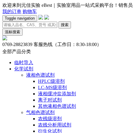
欢迎来到元佳实验 eBest｜实验室用品一站式采购平台！销售员：吴玉
我的订单
购物车
Toggle navigation
搜索
混标搜索
0769-28823839
客服热线（工作日：8:30-18:00）
全部产品分类
临时导入
化学试剂
液相色谱试剂
HPLC级溶剂
LC-MS级溶剂
液相缓冲盐添加剂
离子对试剂
其他液相色谱试剂
气相色谱试剂
农残级溶剂
农残分析用试剂
衍生化试剂