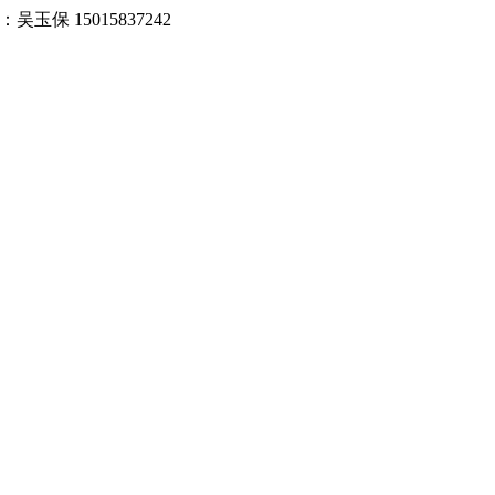
保 15015837242