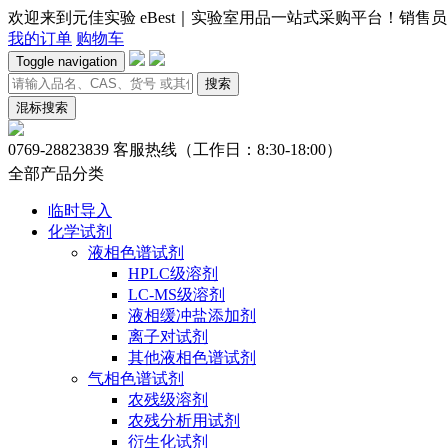
欢迎来到元佳实验 eBest｜实验室用品一站式采购平台！销售员：吴玉
我的订单
购物车
Toggle navigation
搜索
混标搜索
0769-28823839
客服热线（工作日：8:30-18:00）
全部产品分类
临时导入
化学试剂
液相色谱试剂
HPLC级溶剂
LC-MS级溶剂
液相缓冲盐添加剂
离子对试剂
其他液相色谱试剂
气相色谱试剂
农残级溶剂
农残分析用试剂
衍生化试剂