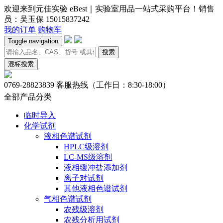
欢迎来到元佳实验 eBest｜实验室用品一站式采购平台！销售
员：吴玉保 15015837242
我的订单
购物车
Toggle navigation
搜索
混标搜索
0769-28823839
客服热线（工作日：8:30-18:00）
全部产品分类
临时导入
化学试剂
液相色谱试剂
HPLC级溶剂
LC-MS级溶剂
液相缓冲盐添加剂
离子对试剂
其他液相色谱试剂
气相色谱试剂
农残级溶剂
农残分析用试剂