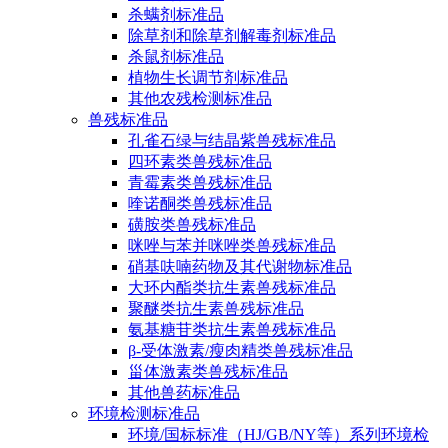
杀螨剂标准品
除草剂和除草剂解毒剂标准品
杀鼠剂标准品
植物生长调节剂标准品
其他农残检测标准品
兽残标准品
孔雀石绿与结晶紫兽残标准品
四环素类兽残标准品
青霉素类兽残标准品
喹诺酮类兽残标准品
磺胺类兽残标准品
咪唑与苯并咪唑类兽残标准品
硝基呋喃药物及其代谢物标准品
大环内酯类抗生素兽残标准品
聚醚类抗生素兽残标准品
氨基糖苷类抗生素兽残标准品
β-受体激素/瘦肉精类兽残标准品
甾体激素类兽残标准品
其他兽药标准品
环境检测标准品
环境/国标标准（HJ/GB/NY等）系列环境检