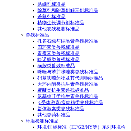
杀螨剂标准品
除草剂和除草剂解毒剂标准品
杀鼠剂标准品
植物生长调节剂标准品
其他农残检测标准品
兽残标准品
孔雀石绿与结晶紫兽残标准品
四环素类兽残标准品
青霉素类兽残标准品
喹诺酮类兽残标准品
磺胺类兽残标准品
咪唑与苯并咪唑类兽残标准品
硝基呋喃药物及其代谢物标准品
大环内酯类抗生素兽残标准品
聚醚类抗生素兽残标准品
氨基糖苷类抗生素兽残标准品
β-受体激素/瘦肉精类兽残标准品
甾体激素类兽残标准品
其他兽药标准品
环境检测标准品
环境/国标标准（HJ/GB/NY等）系列环境检