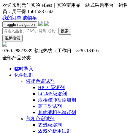
欢迎来到元佳实验 eBest｜实验室用品一站式采购平台！销售
员：吴玉保 15015837242
我的订单
购物车
Toggle navigation
搜索
混标搜索
0769-28823839
客服热线（工作日：8:30-18:00）
全部产品分类
临时导入
化学试剂
液相色谱试剂
HPLC级溶剂
LC-MS级溶剂
液相缓冲盐添加剂
离子对试剂
其他液相色谱试剂
气相色谱试剂
农残级溶剂
农残分析用试剂