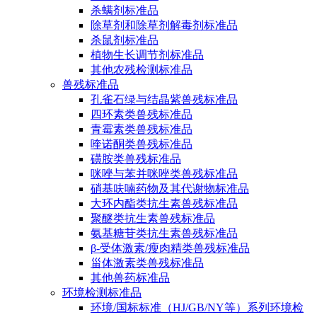
杀螨剂标准品
除草剂和除草剂解毒剂标准品
杀鼠剂标准品
植物生长调节剂标准品
其他农残检测标准品
兽残标准品
孔雀石绿与结晶紫兽残标准品
四环素类兽残标准品
青霉素类兽残标准品
喹诺酮类兽残标准品
磺胺类兽残标准品
咪唑与苯并咪唑类兽残标准品
硝基呋喃药物及其代谢物标准品
大环内酯类抗生素兽残标准品
聚醚类抗生素兽残标准品
氨基糖苷类抗生素兽残标准品
β-受体激素/瘦肉精类兽残标准品
甾体激素类兽残标准品
其他兽药标准品
环境检测标准品
环境/国标标准（HJ/GB/NY等）系列环境检