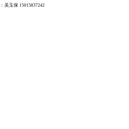
保 15015837242