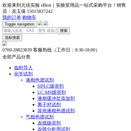
欢迎来到元佳实验 eBest｜实验室用品一站式采购平台！销售
员：吴玉保 15015837242
我的订单
购物车
Toggle navigation
搜索
混标搜索
0769-28823839
客服热线（工作日：8:30-18:00）
全部产品分类
临时导入
化学试剂
液相色谱试剂
HPLC级溶剂
LC-MS级溶剂
液相缓冲盐添加剂
离子对试剂
其他液相色谱试剂
气相色谱试剂
农残级溶剂
农残分析用试剂