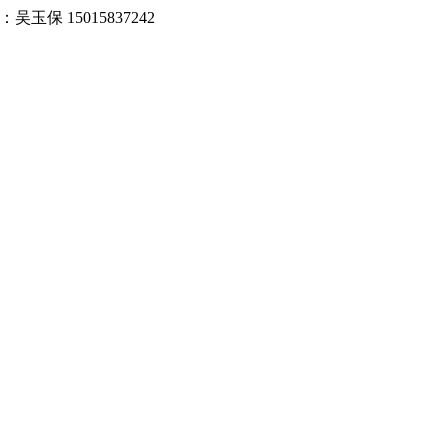
保 15015837242