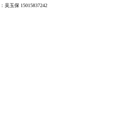
保 15015837242