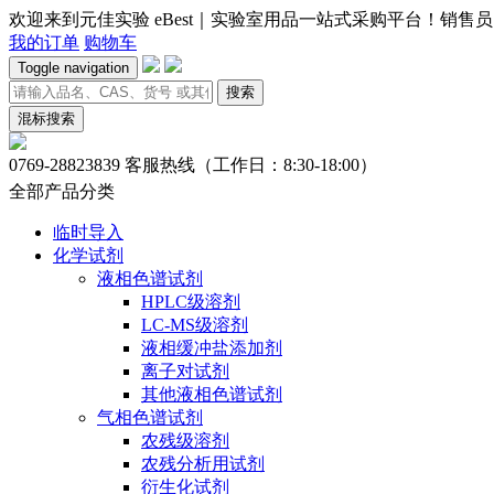
欢迎来到元佳实验 eBest｜实验室用品一站式采购平台！销售员：吴玉
我的订单
购物车
Toggle navigation
搜索
混标搜索
0769-28823839
客服热线（工作日：8:30-18:00）
全部产品分类
临时导入
化学试剂
液相色谱试剂
HPLC级溶剂
LC-MS级溶剂
液相缓冲盐添加剂
离子对试剂
其他液相色谱试剂
气相色谱试剂
农残级溶剂
农残分析用试剂
衍生化试剂