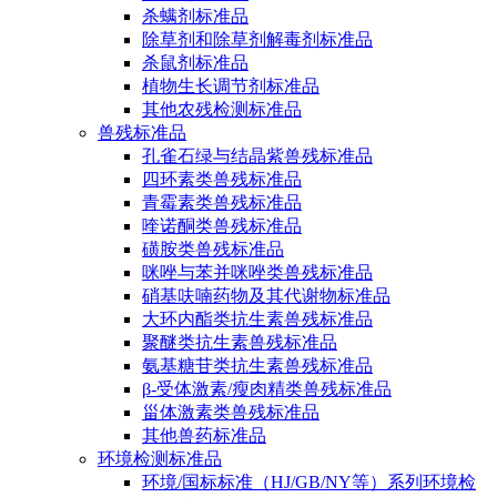
杀螨剂标准品
除草剂和除草剂解毒剂标准品
杀鼠剂标准品
植物生长调节剂标准品
其他农残检测标准品
兽残标准品
孔雀石绿与结晶紫兽残标准品
四环素类兽残标准品
青霉素类兽残标准品
喹诺酮类兽残标准品
磺胺类兽残标准品
咪唑与苯并咪唑类兽残标准品
硝基呋喃药物及其代谢物标准品
大环内酯类抗生素兽残标准品
聚醚类抗生素兽残标准品
氨基糖苷类抗生素兽残标准品
β-受体激素/瘦肉精类兽残标准品
甾体激素类兽残标准品
其他兽药标准品
环境检测标准品
环境/国标标准（HJ/GB/NY等）系列环境检