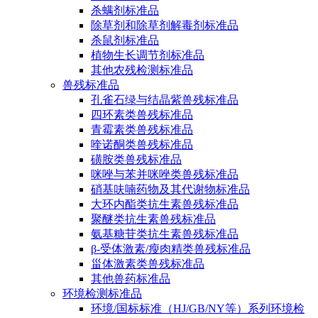
杀螨剂标准品
除草剂和除草剂解毒剂标准品
杀鼠剂标准品
植物生长调节剂标准品
其他农残检测标准品
兽残标准品
孔雀石绿与结晶紫兽残标准品
四环素类兽残标准品
青霉素类兽残标准品
喹诺酮类兽残标准品
磺胺类兽残标准品
咪唑与苯并咪唑类兽残标准品
硝基呋喃药物及其代谢物标准品
大环内酯类抗生素兽残标准品
聚醚类抗生素兽残标准品
氨基糖苷类抗生素兽残标准品
β-受体激素/瘦肉精类兽残标准品
甾体激素类兽残标准品
其他兽药标准品
环境检测标准品
环境/国标标准（HJ/GB/NY等）系列环境检