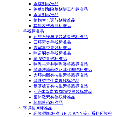
杀螨剂标准品
除草剂和除草剂解毒剂标准品
杀鼠剂标准品
植物生长调节剂标准品
其他农残检测标准品
兽残标准品
孔雀石绿与结晶紫兽残标准品
四环素类兽残标准品
青霉素类兽残标准品
喹诺酮类兽残标准品
磺胺类兽残标准品
咪唑与苯并咪唑类兽残标准品
硝基呋喃药物及其代谢物标准品
大环内酯类抗生素兽残标准品
聚醚类抗生素兽残标准品
氨基糖苷类抗生素兽残标准品
β-受体激素/瘦肉精类兽残标准品
甾体激素类兽残标准品
其他兽药标准品
环境检测标准品
环境/国标标准（HJ/GB/NY等）系列环境检