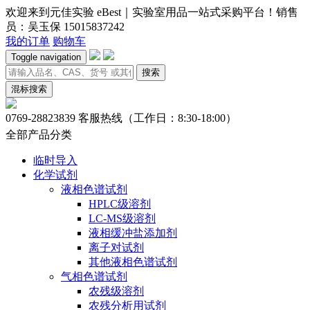
欢迎来到元佳实验 eBest｜实验室用品一站式采购平台！销售
员：吴玉保 15015837242
我的订单
购物车
Toggle navigation
搜索
混标搜索
0769-28823839
客服热线（工作日：8:30-18:00）
全部产品分类
临时导入
化学试剂
液相色谱试剂
HPLC级溶剂
LC-MS级溶剂
液相缓冲盐添加剂
离子对试剂
其他液相色谱试剂
气相色谱试剂
农残级溶剂
农残分析用试剂